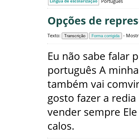
Português
Língua de escolarização
Opções de repre
Texto
:
-
Mostr
Transcrição
Forma corrigida
Eu
não
sabe
falar
p
português
A
minha
também
vai
comvir
gosto
fazer
a
redia
vender
sempre
Ele
calos
.