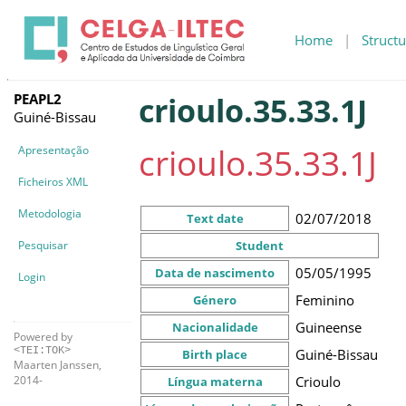
Home
|
Structu
PEAPL2
crioulo.35.33.1J
Guiné-Bissau
crioulo.35.33.1J
Apresentação
Ficheiros XML
Metodologia
02/07/2018
Text date
Pesquisar
Student
05/05/1995
Data de nascimento
Login
Feminino
Género
Guineense
Nacionalidade
Powered by
<TEI:TOK>
Guiné-Bissau
Birth place
Maarten Janssen,
Crioulo
2014-
Língua materna