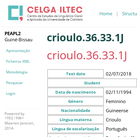
Home
|
Structu
PEAPL2
crioulo.36.33.1J
Guiné-Bissau
crioulo.36.33.1J
Apresentação
Ficheiros XML
Metodologia
02/07/2018
Text date
Pesquisar
Student
02/11/1994
Data de nascimento
Login
Feminino
Género
Guineense
Nacionalidade
Powered by
<TEI:TOK>
Crioulo
Língua materna
Maarten Janssen,
Português
2014-
Língua de escolarização