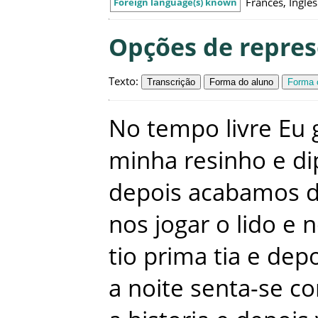
Francês, Inglês
Foreign language(s) known
Opções de repre
Texto
:
Transcrição
Forma do aluno
Forma c
No
tempo
livre
Eu
minha
resinho
e
di
depois
acabamos
nos
jogar
o
lido
e
n
tio
prima
tia
e
depo
a
noite
senta-se
c