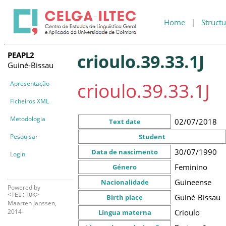
Home
|
Structu
PEAPL2
crioulo.39.33.1J
Guiné-Bissau
crioulo.39.33.1J
Apresentação
Ficheiros XML
Metodologia
02/07/2018
Text date
Pesquisar
Student
30/07/1990
Data de nascimento
Login
Feminino
Género
Guineense
Nacionalidade
Powered by
<TEI:TOK>
Guiné-Bissau
Birth place
Maarten Janssen,
Crioulo
2014-
Língua materna