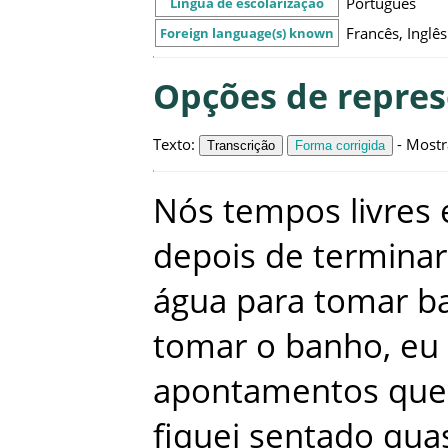
Português
Língua de escolarização
Francês, Inglês
Foreign language(s) known
Opções de repre
Texto
:
-
Mostr
Transcrição
Forma corrigida
Nós
tempos
livres
depois
de
terminar
água
para
tomar
b
tomar
o
banho
,
eu
apontamentos
que
fiquei
sentado
qua