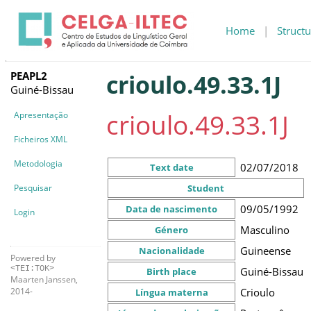
Home
|
Structu
PEAPL2
crioulo.49.33.1J
Guiné-Bissau
crioulo.49.33.1J
Apresentação
Ficheiros XML
Metodologia
02/07/2018
Text date
Pesquisar
Student
09/05/1992
Data de nascimento
Login
Masculino
Género
Guineense
Nacionalidade
Powered by
<TEI:TOK>
Guiné-Bissau
Birth place
Maarten Janssen,
Crioulo
2014-
Língua materna