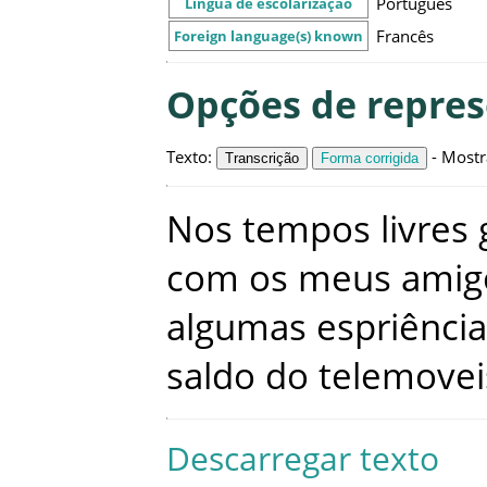
Português
Língua de escolarização
Francês
Foreign language(s) known
Opções de repre
Texto
:
-
Mostr
Transcrição
Forma corrigida
Nos
tempos
livres
com
os
meus
amig
algumas
espriênci
saldo
do
telemovei
Descarregar texto