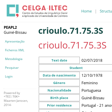
Home
|
Structu
PEAPL2
crioulo.71.75.3S
Guiné-Bissau
crioulo.71.75.3S
Apresentação
Ficheiros XML
Metodologia
02/07/2018
Text date
Pesquisar
Student
12/10/1978
Data de nascimento
Login
Feminino
Género
Portuguesa
Nacionalidade
Powered by
<TEI:TOK>
Guiné-Bissau
Birth place
Maarten Janssen,
Portugal - 21 ano
2014-
Prior residence