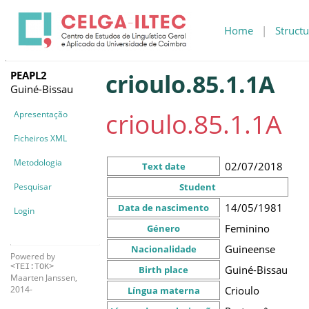
Home
|
Structu
PEAPL2
crioulo.85.1.1A
Guiné-Bissau
crioulo.85.1.1A
Apresentação
Ficheiros XML
Metodologia
02/07/2018
Text date
Pesquisar
Student
14/05/1981
Data de nascimento
Login
Feminino
Género
Guineense
Nacionalidade
Powered by
<TEI:TOK>
Guiné-Bissau
Birth place
Maarten Janssen,
Crioulo
2014-
Língua materna