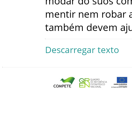
modar
do
suos
co
mentir
nem
robar
também
devem
aj
Descarregar texto