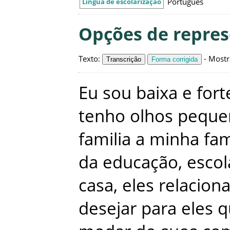
Português
Língua de escolarização
Opções de repre
Texto
:
-
Mostr
Transcrição
Forma corrigida
Eu
sou
baixa
e
fort
tenho
olhos
peque
familia
a
minha
fam
da
educação
,
escol
casa
,
eles
relacion
desejar
para
eles
q