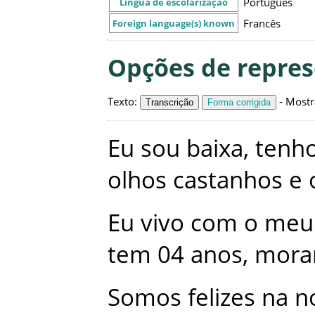
Português
Língua de escolarização
Francês
Foreign language(s) known
Opções de repre
Texto
:
-
Mostr
Transcrição
Forma corrigida
Eu
sou
baixa
,
tenh
olhos
castanhos
e
Eu
vivo
com
o
meu
tem
04
anos
,
mora
Somos
felizes
na
n