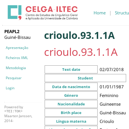
Home
|
Structu
PEAPL2
crioulo.93.1.1A
Guiné-Bissau
crioulo.93.1.1A
Apresentação
Ficheiros XML
Metodologia
02/07/2018
Text date
Pesquisar
Student
01/01/1987
Data de nascimento
Login
Feminino
Género
Guineense
Nacionalidade
Powered by
<TEI:TOK>
Guiné-Bissau
Birth place
Maarten Janssen,
Crioulo
2014-
Língua materna