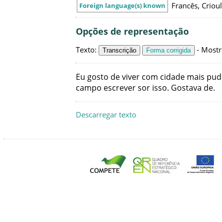
Francês, Criou
Foreign language(s) known
Opções de representação
Texto
:
-
Mostr
Transcrição
Forma corrigida
Eu
gosto
de
viver
com
cidade
mais
pud
campo
escrever
sor
isso
.
Gostava
de
.
Descarregar texto