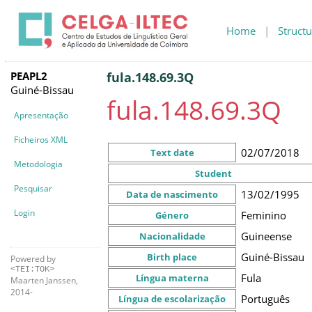
Home
|
Structu
PEAPL2
fula.148.69.3Q
Guiné-Bissau
fula.148.69.3Q
Apresentação
Ficheiros XML
02/07/2018
Text date
Metodologia
Student
Pesquisar
13/02/1995
Data de nascimento
Login
Feminino
Género
Guineense
Nacionalidade
Guiné-Bissau
Birth place
Powered by
<TEI:TOK>
Fula
Língua materna
Maarten Janssen,
2014-
Português
Língua de escolarização