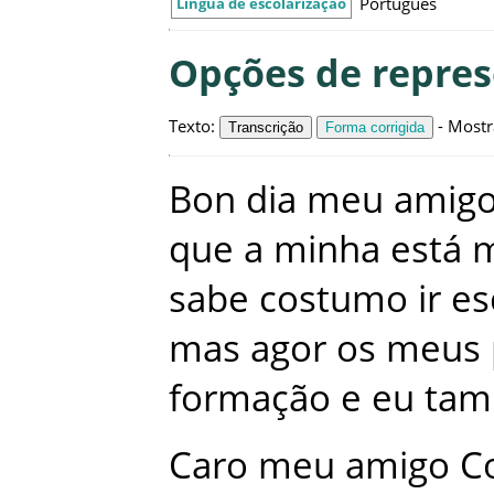
Português
Língua de escolarização
Opções de repre
Texto
:
-
Mostr
Transcrição
Forma corrigida
Bon
dia
meu
amig
que
a
minha
está
m
sabe
costumo
ir
es
mas
agor
os
meus
formação
e
eu
ta
Caro
meu
amigo
C