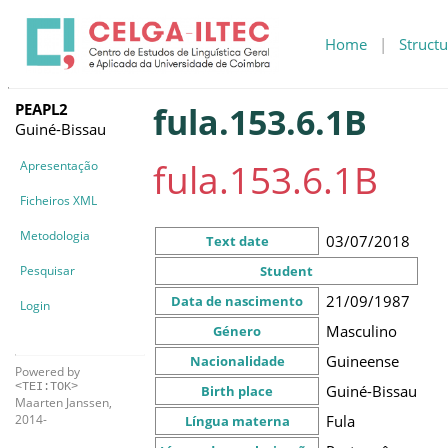
Home
|
Structu
PEAPL2
fula.153.6.1B
Guiné-Bissau
fula.153.6.1B
Apresentação
Ficheiros XML
Metodologia
03/07/2018
Text date
Pesquisar
Student
21/09/1987
Data de nascimento
Login
Masculino
Género
Guineense
Nacionalidade
Powered by
<TEI:TOK>
Guiné-Bissau
Birth place
Maarten Janssen,
Fula
2014-
Língua materna