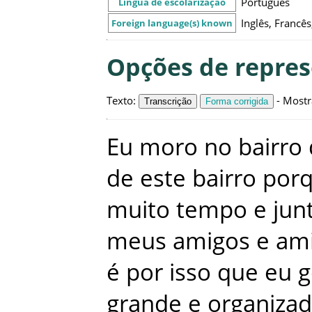
Português
Língua de escolarização
Inglês, Francês
Foreign language(s) known
Opções de repre
Texto
:
-
Mostr
Transcrição
Forma corrigida
Eu
moro
no
bairro
de
este
bairro
por
muito
tempo
e
jun
meus
amigos
e
am
é
por
isso
que
eu
g
grande
e
organiza