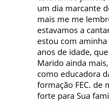
um
dia
marcante
d
mais
me
me
lembr
estavamos
a
canta
estou
com
aminha
anos
de
idade
,
que
Marido
ainda
mais
,
como
educadora da
formação
FEC
.
de
forte
para
Sua
fami