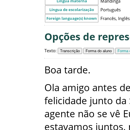
Mandinga
Língua materna
Português
Língua de escolarização
Francês, Inglês
Foreign language(s) known
Opções de repre
Texto
:
Transcrição
Forma do aluno
Forma c
Boa
tarde
.
Ola
amigo
antes
d
felicidade
junto
da
agente
não
se
vê
E
estavamos
juntos
,