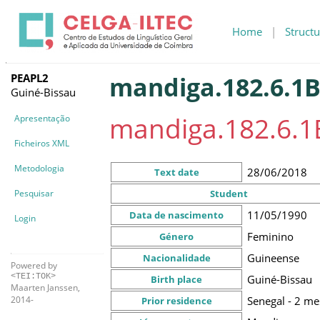
Home
|
Structu
PEAPL2
mandiga.182.6.1
Guiné-Bissau
mandiga.182.6.1
Apresentação
Ficheiros XML
Metodologia
28/06/2018
Text date
Pesquisar
Student
11/05/1990
Data de nascimento
Login
Feminino
Género
Guineense
Nacionalidade
Powered by
<TEI:TOK>
Guiné-Bissau
Birth place
Maarten Janssen,
Senegal - 2 me
2014-
Prior residence