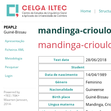
Home
|
Structu
PEAPL2
mandinga-crioulo
Guiné-Bissau
mandinga-crioul
Apresentação
Ficheiros XML
Metodologia
28/06/2018
Text date
Pesquisar
Student
14/04/1989
Data de nascimento
Login
Feminino
Género
Guineense
Nacionalidade
Powered by
<TEI:TOK>
Guiné-Bissau
Birth place
Maarten Janssen,
Mandinga, Cri
2014-
Língua materna