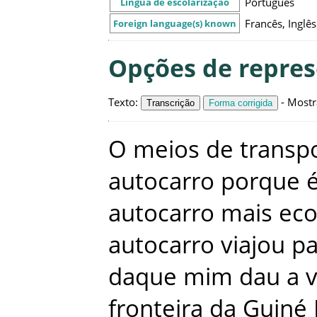
Português
Língua de escolarização
Francês, Inglês
Foreign language(s) known
Opções de repre
Texto
:
-
Mostr
Transcrição
Forma corrigida
O
meios
de
transp
autocarro
porque
autocarro
mais
ec
autocarro
viajou
pa
daque
mim
dau
a
v
fronteira
da
Guiné 