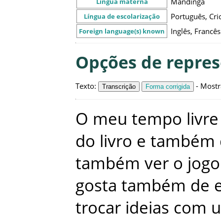
Mandinga
Língua materna
Português, Cri
Língua de escolarização
Inglês, Francês
Foreign language(s) known
Opções de repre
Texto
:
-
Mostr
Transcrição
Forma corrigida
O
meu
tempo
livre
do
livro
e
também
também
ver
o
jogo
gosta
também
de
trocar
ideias
com
u