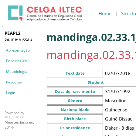
Home
|
Structu
PEAPL2
mandinga.02.33.1
Guiné-Bissau
mandinga.02.33.
Apresentação
Ficheiros XML
Metodologia
02/07/2018
Text date
Pesquisar
Student
31/07/1992
Data de nascimento
Login
Masculino
Género
Guineense
Nacionalidade
Powered by
<TEI:TOK>
Guiné-Bissau
Birth place
Maarten Janssen,
Dakar - 8 dias
2014-
Prior residence