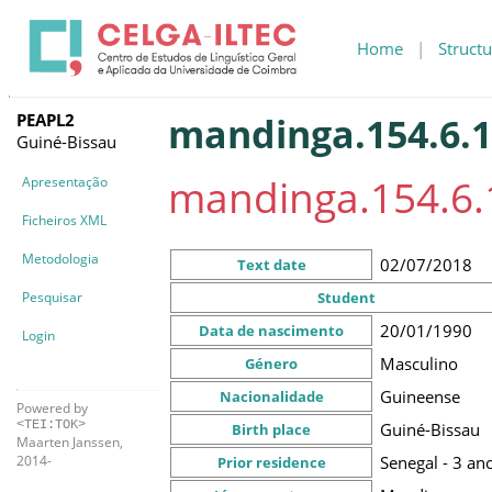
Home
|
Structu
PEAPL2
mandinga.154.6.
Guiné-Bissau
mandinga.154.6.
Apresentação
Ficheiros XML
Metodologia
02/07/2018
Text date
Pesquisar
Student
20/01/1990
Data de nascimento
Login
Masculino
Género
Guineense
Nacionalidade
Powered by
<TEI:TOK>
Guiné-Bissau
Birth place
Maarten Janssen,
Senegal - 3 an
2014-
Prior residence