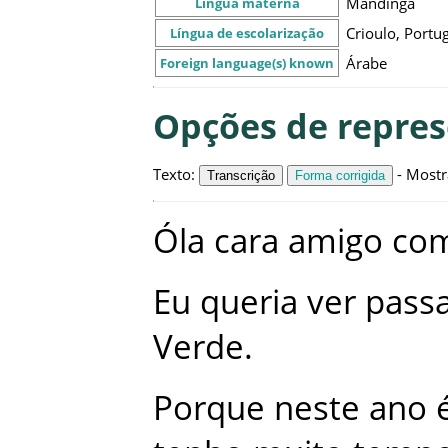
Mandinga
Língua materna
Crioulo, Portu
Língua de escolarização
Árabe
Foreign language(s) known
Opções de repre
Texto
:
-
Mostr
Transcrição
Forma corrigida
Óla
cara
amigo
co
Eu
queria
ver
pass
Verde
.
Porque
neste
ano