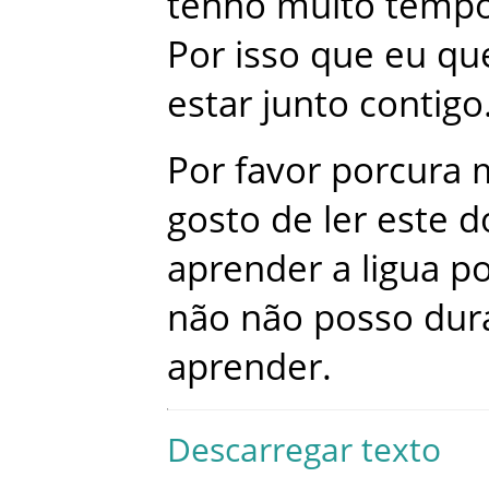
tenho
muito
temp
Por
isso
que
eu
qu
estar
junto
contigo
Por
favor
porcura
gosto
de
ler
este
d
aprender
a
ligua
po
não
não
posso
dur
aprender
.
Descarregar texto