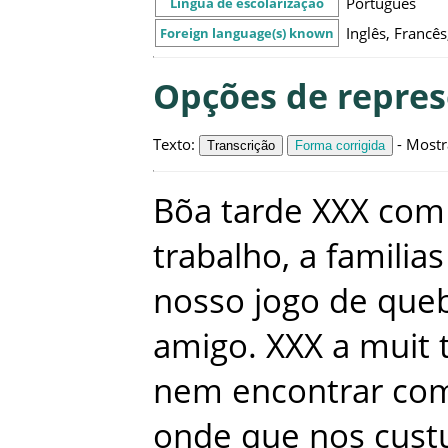
Português
Língua de escolarização
Inglês, Francês
Foreign language(s) known
Opções de repre
Texto
:
-
Mostr
Transcrição
Forma corrigida
Bõa
tarde
XXX
com
trabalho
,
a
familias
nosso
jogo
de
queb
amigo
.
XXX
a
muit
nem
encontrar
co
onde
que
nos
cus