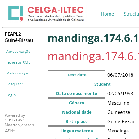
Home
|
Structu
PEAPL2
mandinga.174.6.
Guiné-Bissau
mandinga.174.6.
Apresentação
Ficheiros XML
Metodologia
06/07/2018
Text date
Pesquisar
Student
02/05/1993
Data de nascimento
Login
Masculino
Género
Guineense
Nacionalidade
Powered by
<TEI:TOK>
Guiné-Bissau
Birth place
Maarten Janssen,
Mandinga
2014-
Língua materna