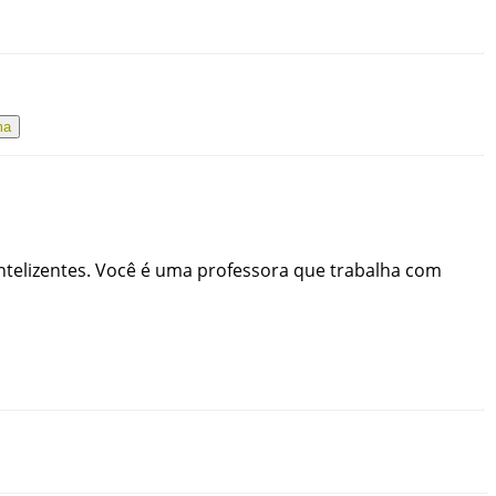
ma
ntelizentes
.
Você
é
uma
professora
que
trabalha
com