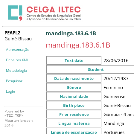
PEAPL2
mandinga.183.6.1B
Guiné-Bissau
mandinga.183.6.1B
Apresentação
Ficheiros XML
28/06/2016
Text date
Student
Metodologia
20/12/1987
Data de nascimento
Pesquisar
Feminino
Género
Login
Guineense
Nacionalidade
Guiné-Bissau
Birth place
Powered by
Gâmbia - 4 an
Prior residence
<TEI:TOK>
Maarten Janssen,
Mandinga
Língua materna
2014-
Português
Língua de escolarização