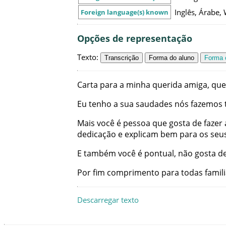
Inglês, Árabe,
Foreign language(s) known
Opções de representação
Texto
:
Transcrição
Forma do aluno
Forma c
Carta
para
a
minha
querida
amiga
,
que
Eu
tenho
a
sua
saudades
nós
fazemos
Mais
você
é
pessoa
que
gosta
de
fazer
dedicação
e
explicam
bem
para
os
seu
E
também
você
é
pontual
,
não
gosta
d
Por
fim
comprimento
para
todas
famil
Descarregar texto