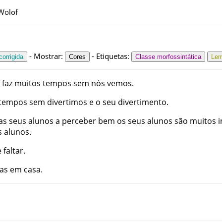
 Wolof
-
Mostrar
:
-
Etiquetas
:
orrigida
Cores
Classe morfossintática
Le
faz
muitos
tempos
sem
nós
vemos
.
tempos
sem
divertimos
e
o
seu
divertimento
.
as
seus
alunos
a
perceber
bem
os
seus
alunos
são
muitos
i
s
alunos
.
e
faltar
.
ias
em
casa
.