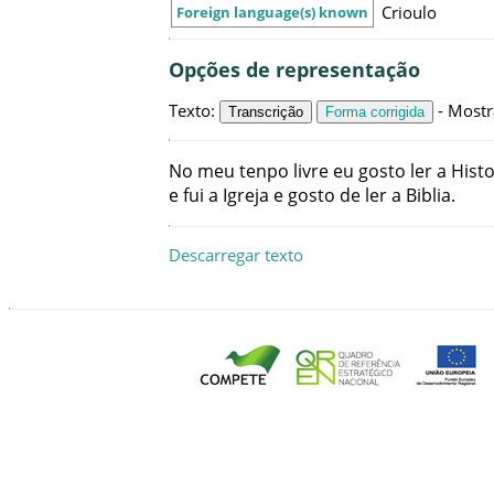
Crioulo
Foreign language(s) known
Opções de representação
Texto
:
-
Mostr
Transcrição
Forma corrigida
No
meu
tenpo
livre
eu
gosto
ler
a
Histo
e
fui
a
Igreja
e
gosto
de
ler
a
Biblia
.
Descarregar texto