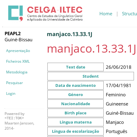
Home
|
Structu
PEAPL2
manjaco.13.33.1J
Guiné-Bissau
manjaco.13.33.1J
Apresentação
Ficheiros XML
26/06/2018
Text date
Metodologia
Student
Pesquisar
17/04/1981
Data de nascimento
Login
Feminino
Género
Guineense
Nacionalidade
Guiné-Bissau
Birth place
Powered by
<TEI:TOK>
Manjaco
Língua materna
Maarten Janssen,
2014-
Português
Língua de escolarização