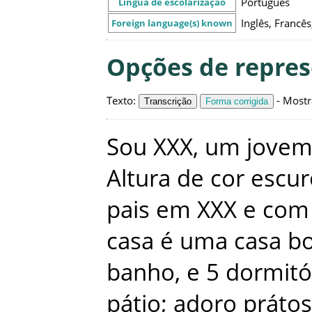
Português
Língua de escolarização
Inglês, Francês
Foreign language(s) known
Opções de repre
Texto
:
-
Mostr
Transcrição
Forma corrigida
Sou
XXX
,
um
jove
Altura
de
cor
escur
pais
em
XXX
e
com
casa
é
uma
casa
bo
banho
,
e
5
dormitó
pátio
;
adoro
prátos