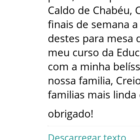
Caldo de Chabéu
,
finais
de
semana
a
destes
para
mesa
meu
curso
da
Educ
com
a
minha
belís
nossa
familia
,
Crei
familias
mais
linda
obrigado
!
Descarregar texto