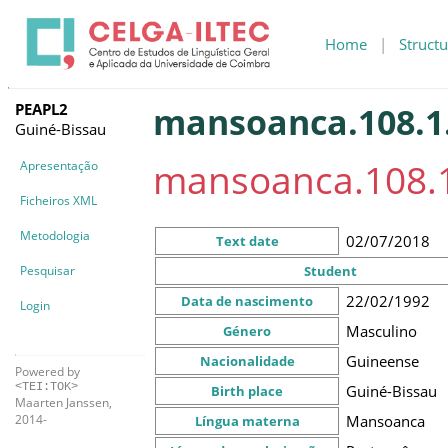
Home
|
Structu
PEAPL2
mansoanca.108.1
Guiné-Bissau
mansoanca.108.
Apresentação
Ficheiros XML
Metodologia
02/07/2018
Text date
Pesquisar
Student
22/02/1992
Data de nascimento
Login
Masculino
Género
Guineense
Nacionalidade
Powered by
<TEI:TOK>
Guiné-Bissau
Birth place
Maarten Janssen,
Mansoanca
2014-
Língua materna