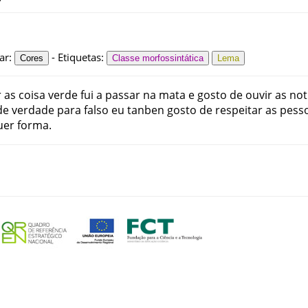
ar
:
-
Etiquetas
:
Cores
Classe morfossintática
Lema
r
as
coisa
verde
fui
a
passar
na
mata
e
gosto
de
ouvir
as
not
de
verdade
para
falso
eu
tanben
gosto
de
respeitar
as
pess
uer
forma
.