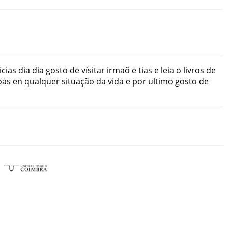
icias
dia dia
gosto
de
vísitar
irmaõ
e
tias
e
leia
o
livros
de
oas
en
qualquer
situação
da
vida
e
por
ultimo
gosto
de