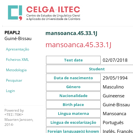
PEAPL2
mansoanca.45.33.1J
Guiné-Bissau
mansoanca.45.33.1J
Apresentação
Ficheiros XML
02/07/2018
Text date
Student
Metodologia
29/05/1994
Data de nascimento
Pesquisar
Masculino
Género
Login
Guineense
Nacionalidade
Guiné-Bissau
Birth place
Powered by
Mansoanca
Língua materna
<TEI:TOK>
Maarten Janssen,
Português
Língua de escolarização
2014-
Inglês, Francê
Foreign language(s) known