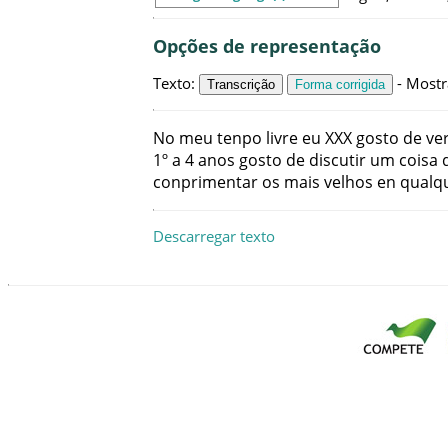
Opções de representação
Texto
:
-
Mostr
Transcrição
Forma corrigida
No
meu
tenpo
livre
eu
XXX
gosto
de
ve
1º
a
4
anos
gosto
de
discutir
um
coisa
conprimentar
os
mais
velhos
en
qualq
Descarregar texto