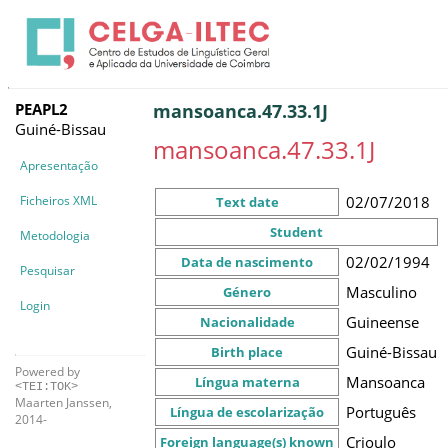
PEAPL2
mansoanca.47.33.1J
Guiné-Bissau
mansoanca.47.33.1J
Apresentação
Ficheiros XML
02/07/2018
Text date
Student
Metodologia
02/02/1994
Data de nascimento
Pesquisar
Masculino
Género
Login
Guineense
Nacionalidade
Guiné-Bissau
Birth place
Powered by
Mansoanca
Língua materna
<TEI:TOK>
Maarten Janssen,
Português
Língua de escolarização
2014-
Crioulo
Foreign language(s) known