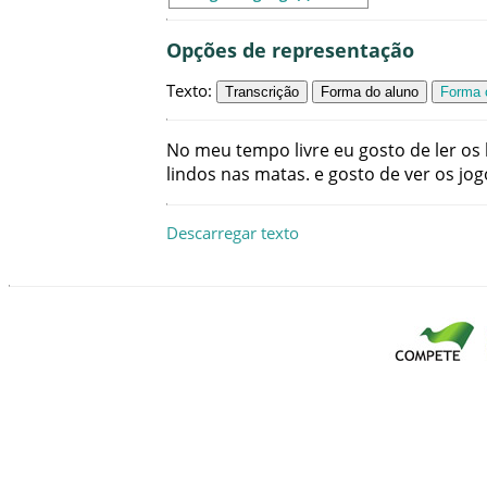
Opções de representação
Texto
:
Transcrição
Forma do aluno
Forma c
No
meu
tempo
livre
eu
gosto
de
ler
os
lindos
nas
matas
.
e
gosto
de
ver
os
jog
Descarregar texto