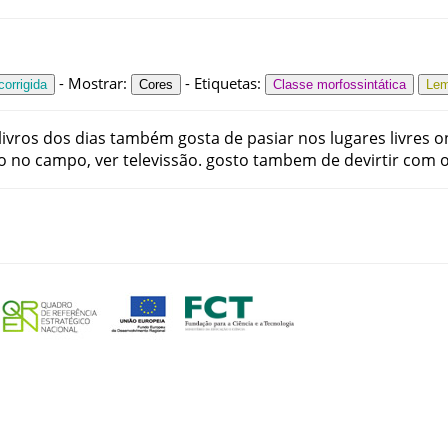
-
Mostrar
:
-
Etiquetas
:
orrigida
Cores
Classe morfossintática
Le
livros
dos
dias
também
gosta
de
pasiar
nos
lugares
livres
o
o
no
campo
,
ver
televissão
.
gosto
tambem
de
devirtir
com