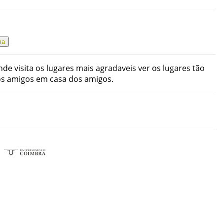
ma
nde
visita
os
lugares
mais
agradaveis
ver
os
lugares
tão
os
amigos
em
casa
dos
amigos
.