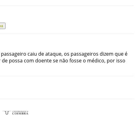
ma
passageiro
caiu
de
ataque
,
os
passageiros
dizem
que
é
r
de
possa
com
doente
se
não
fosse
o
médico
,
por
isso