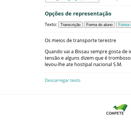
Opções de representação
Texto
:
Transcrição
Forma do aluno
Forma c
Os
meios
de
transporte
terestre
Quando
vai
a
Bissau
sempre
gosta
de
i
tensão
e
alguns
dizem
que
é
tromboso
levou-lhe
ate
hostipal
nacional
S.M
.
Descarregar texto