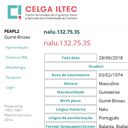
PEAPL2
nalu.132.75.3S
Guiné-Bissau
nalu.132.75.3S
Apresentação
Ficheiros XML
28/06/2018
Text date
Student
Metodologia
03/02/1974
Data de nascimento
Pesquisar
Masculino
Género
Login
Guineense
Nacionalidade
Guiné-Bissau
Birth place
Powered by
Nalu
Língua materna
<TEI:TOK>
Maarten Janssen,
Português
Língua de escolarização
2014-
Balanta, Biafad
Foreign language(s) known