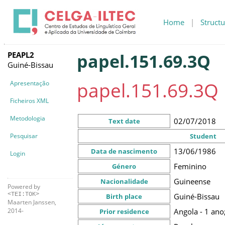
Home
|
Structu
PEAPL2
papel.151.69.3Q
Guiné-Bissau
papel.151.69.3Q
Apresentação
Ficheiros XML
Metodologia
02/07/2018
Text date
Pesquisar
Student
13/06/1986
Data de nascimento
Login
Feminino
Género
Guineense
Nacionalidade
Powered by
<TEI:TOK>
Guiné-Bissau
Birth place
Maarten Janssen,
Angola - 1 ano
2014-
Prior residence