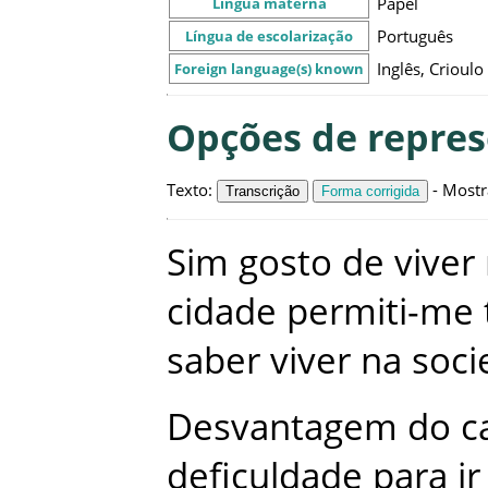
Papel
Língua materna
Português
Língua de escolarização
Inglês, Crioulo
Foreign language(s) known
Opções de repre
Texto
:
-
Mostr
Transcrição
Forma corrigida
Sim
gosto
de
viver
cidade
permiti-me
saber
viver
na
soci
Desvantagem
do
c
deficuldade
para
ir