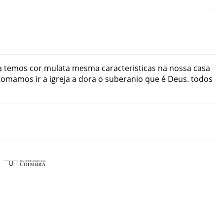
a
temos
cor
mulata
mesma
caracteristicas
na
nossa
casa
tomamos
ir
a
igreja
a dora
o
suberanio
que
é
Deus
.
todos