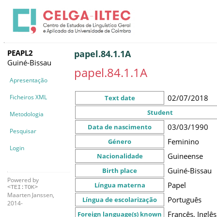
PEAPL2
papel.84.1.1A
Guiné-Bissau
papel.84.1.1A
Apresentação
Ficheiros XML
02/07/2018
Text date
Student
Metodologia
03/03/1990
Data de nascimento
Pesquisar
Feminino
Género
Login
Guineense
Nacionalidade
Guiné-Bissau
Birth place
Powered by
Papel
Língua materna
<TEI:TOK>
Maarten Janssen,
Português
Língua de escolarização
2014-
Francês, Inglês
Foreign language(s) known