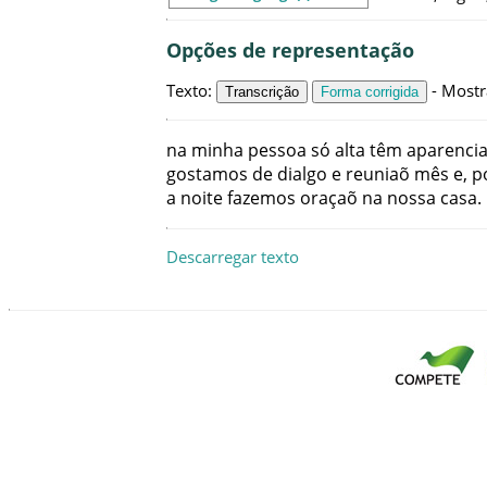
Opções de representação
Texto
:
-
Mostr
Transcrição
Forma corrigida
na
minha
pessoa
só
alta
têm
aparenci
gostamos
de
dialgo
e
reuniaõ
mês
e
,
p
a
noite
fazemos
oraçaõ
na
nossa
casa
.
Descarregar texto