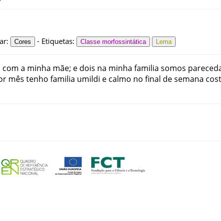
ar
:
-
Etiquetas
:
Cores
Classe morfossintática
Lema
a
com
a
minha
mãe
;
e
dois
na
minha
familia
somos
pareced
or
mês
tenho
familia
umildi
e
calmo
no
final
de
semana
cos