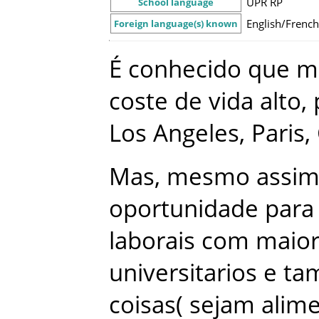
UPR RP
School language
English/Frenc
Foreign language(s) known
É
conhecido
que
m
coste
de
vida
alto
,
Los
Angeles
,
Paris
,
Mas
,
mesmo
assi
oportunidade
para
laborais
com
maio
universitarios
e
ta
coisas
(
sejam
alim