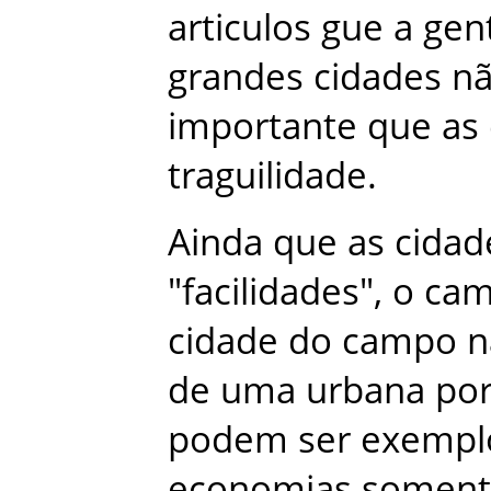
articulos
gue
a
gen
grandes
cidades
n
importante
que
as
traguilidade
.
Ainda
que
as
cidad
"
facilidades
"
,
o
ca
cidade
do
campo
n
de
uma
urbana
po
podem
ser
exempl
economias
soment