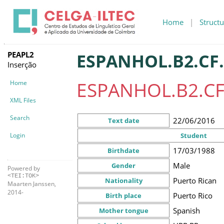
Home
|
Structu
PEAPL2
ESPANHOL.B2.CF.
Inserção
ESPANHOL.B2.CF
Home
XML Files
Search
22/06/2016
Text date
Login
Student
17/03/1988
Birthdate
Male
Gender
Powered by
<TEI:TOK>
Puerto Rican
Nationality
Maarten Janssen,
2014-
Puerto Rico
Birth place
Spanish
Mother tongue