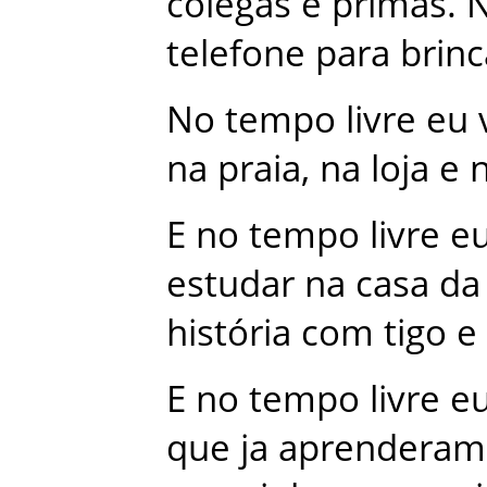
colegas
e
primas
.
telefone
para
brinc
No
tempo
livre
eu
na
praia
,
na
loja
e
E
no
tempo
livre
e
estudar
na
casa
da
história
com
tigo
e
E
no
tempo
livre
e
que
ja
aprenderam