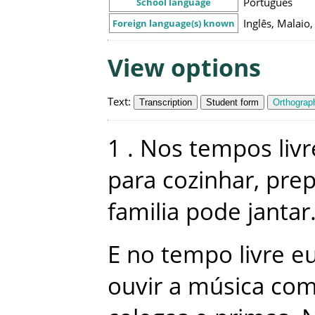
Português
School language
Inglês, Malaio
Foreign language(s) known
View options
Text
:
Transcription
Student form
Orthograph
1
.
Nos
tempos
liv
para
cozinhar
,
prep
familia
pode
jantar
E
no
tempo
livre
e
ouvir
a
música
co