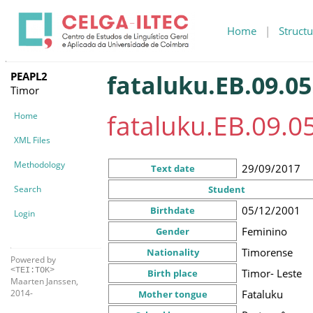
Home
|
Structu
PEAPL2
fataluku.EB.09.05
Timor
fataluku.EB.09.0
Home
XML Files
Methodology
29/09/2017
Text date
Search
Student
05/12/2001
Birthdate
Login
Feminino
Gender
Timorense
Nationality
Powered by
<TEI:TOK>
Timor- Leste
Birth place
Maarten Janssen,
Fataluku
2014-
Mother tongue