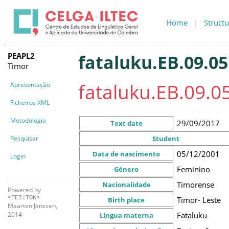
Home
|
Structu
PEAPL2
fataluku.EB.09.05
Timor
fataluku.EB.09.0
Apresentação
Ficheiros XML
Metodologia
29/09/2017
Text date
Pesquisar
Student
05/12/2001
Data de nascimento
Login
Feminino
Género
Timorense
Nacionalidade
Powered by
<TEI:TOK>
Timor- Leste
Birth place
Maarten Janssen,
Fataluku
2014-
Língua materna