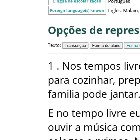
Português
Língua de escolarização
Inglês, Malaio
Foreign language(s) known
Opções de repre
Texto
:
Transcrição
Forma do aluno
Forma c
1
.
Nos
tempos
liv
para
cozinhar
,
prep
familia
pode
jantar
E
no
tempo
livre
e
ouvir
a
música
co