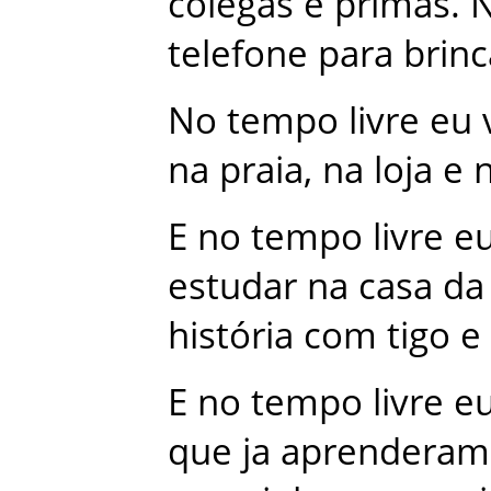
colegas
e
primas
.
telefone
para
brinc
No
tempo
livre
eu
na
praia
,
na
loja
e
E
no
tempo
livre
e
estudar
na
casa
da
história
com
tigo
e
E
no
tempo
livre
e
que
ja
aprenderam