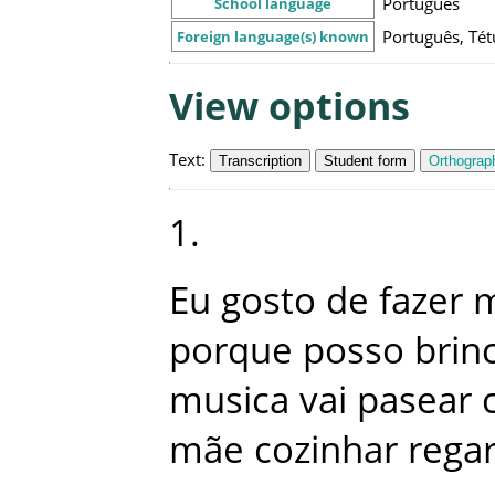
Português
School language
Português, Té
Foreign language(s) known
View options
Text
:
Transcription
Student form
Orthograph
1
.
Eu
gosto
de
fazer
m
porque
posso
brin
musica
vai
pasear
mãe
cozinhar
rega