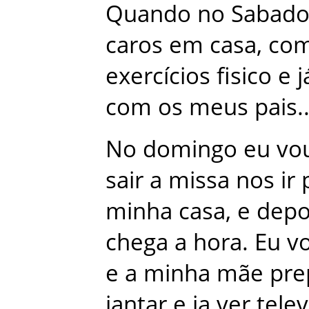
Quando
no
Sabad
caros
em
casa
,
co
exercícios
fisico
e
j
com
os
meus
pais
.
No
domingo
eu
vo
sair
a
missa
nos
ir
minha
casa
,
e
depo
chega
a
hora
.
Eu
vo
e
a
minha
mãe
pre
jantar
e
ja
ver
tele