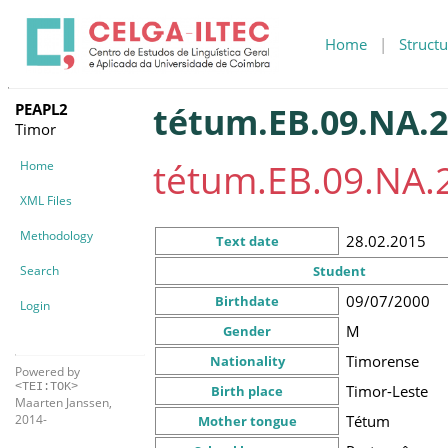
Home
|
Structu
PEAPL2
tétum.EB.09.NA.2
Timor
tétum.EB.09.NA.
Home
XML Files
Methodology
28.02.2015
Text date
Search
Student
09/07/2000
Birthdate
Login
M
Gender
Timorense
Nationality
Powered by
<TEI:TOK>
Timor-Leste
Birth place
Maarten Janssen,
Tétum
2014-
Mother tongue