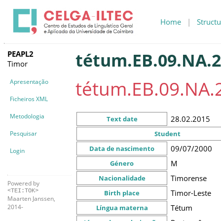
Home
|
Structu
PEAPL2
tétum.EB.09.NA.2
Timor
tétum.EB.09.NA.
Apresentação
Ficheiros XML
Metodologia
28.02.2015
Text date
Pesquisar
Student
09/07/2000
Data de nascimento
Login
M
Género
Timorense
Nacionalidade
Powered by
<TEI:TOK>
Timor-Leste
Birth place
Maarten Janssen,
Tétum
2014-
Língua materna