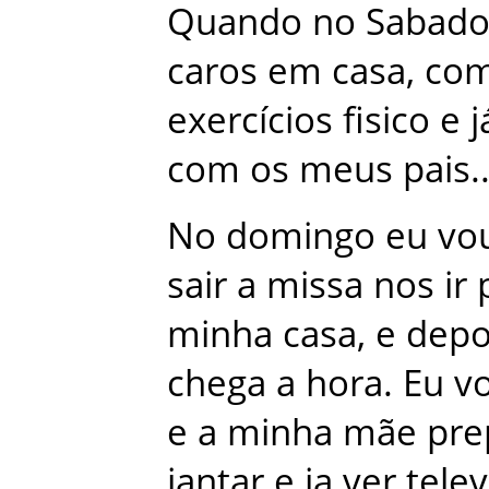
Quando
no
Sabad
caros
em
casa
,
co
exercícios
fisico
e
j
com
os
meus
pais
.
No
domingo
eu
vo
sair
a
missa
nos
ir
minha
casa
,
e
depo
chega
a
hora
.
Eu
vo
e
a
minha
mãe
pre
jantar
e
ja
ver
tele