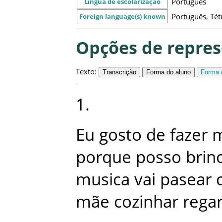
Português
Língua de escolarização
Português, Té
Foreign language(s) known
Opções de repre
Texto
:
Transcrição
Forma do aluno
Forma c
1
.
Eu
gosto
de
fazer
m
porque
posso
brin
musica
vai
pasear
mãe
cozinhar
rega