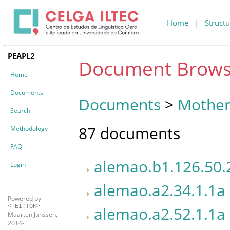
Home
|
Structu
PEAPL2
Document Brows
Home
Documents
Documents
>
Mother
Search
87 documents
Methodology
FAQ
alemao.b1.126.50.
Login
alemao.a2.34.1.1a
Powered by
<TEI:TOK>
alemao.a2.52.1.1a
Maarten Janssen,
2014-