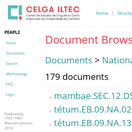
Home
|
Structu
PEAPL2
Document Brows
Home
Documents
Documents
>
Nationa
Search
179 documents
Methodology
FAQ
mambae.SEC.12.DS
Login
tétum.EB.09.NA.02
Powered by
<TEI:TOK>
tétum.EB.09.NA.13
Maarten Janssen,
2014-