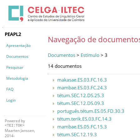
PEAPL2
Navegação de documento
Apresentação
Documentos
>
Estímulo
> 3
Documentos
14 documentos
Pesquisar
Metodologia
makasae.ES.03.FC.16.3
mambae.ES.03.FC.24.3
FAQ
tétum.SEC.12.DS.25.3
Login
tétum.SEC.12.DS.09.3
português.tétum.ES.05.FD.30.3
tétum.terik.ES.03.FC.14.3
Powered by
mambae.ES.05.FC.15.3
<TEI:TOK>
Maarten Janssen,
tétum.SEC.12.19.3
2014-