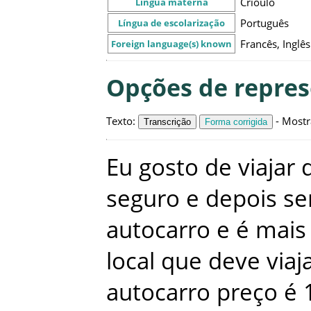
Crioulo
Língua materna
Português
Língua de escolarização
Francês, Inglês
Foreign language(s) known
Opções de repre
Texto
:
-
Mostr
Transcrição
Forma corrigida
Eu
gosto
de
viajar
seguro
e
depois
se
autocarro
e
é
mais
local
que
deve
viaj
autocarro
preço
é