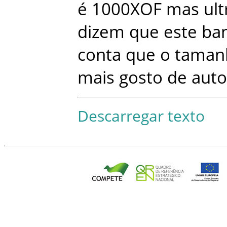
é
1000XOF
mas
ul
dizem
que
este
ba
conta
que
o
taman
mais
gosto
de
auto
Descarregar texto