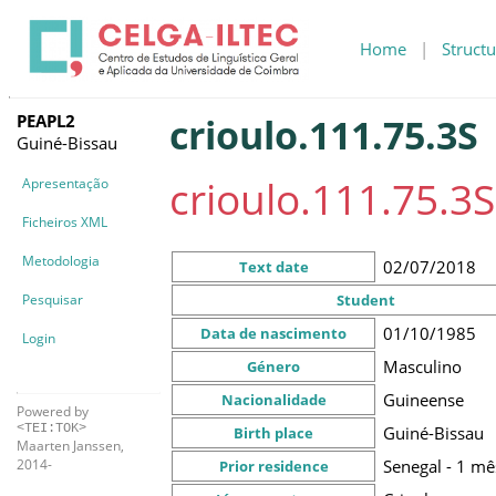
Home
|
Structu
PEAPL2
crioulo.111.75.3S
Guiné-Bissau
crioulo.111.75.3S
Apresentação
Ficheiros XML
Metodologia
02/07/2018
Text date
Pesquisar
Student
01/10/1985
Data de nascimento
Login
Masculino
Género
Guineense
Nacionalidade
Powered by
<TEI:TOK>
Guiné-Bissau
Birth place
Maarten Janssen,
Senegal - 1 mê
2014-
Prior residence