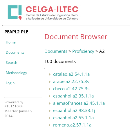
PEAPL2 PLE
Document Browser
Home
Documents
>
Proficiency
> A2
Documents
100 documents
Search
Methodology
catalao.a2.54.1.1a
arabe.a2.22.75.3s
Login
checo.a2.42.75.3s
espanhol.a2.35.1.1a
Powered by
alemaofrances.a2.45.1.1a
<TEI:TOK>
espanhol.a2.98.33.1j
Maarten Janssen,
2014-
espanhol.a2.55.1.1a
romeno.a2.57.1.1a