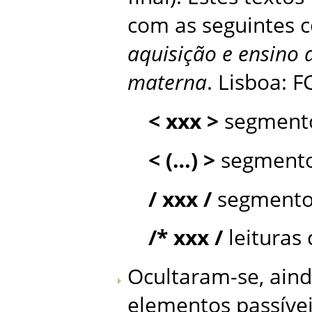
com as seguintes co
aquisição e ensino 
materna
. Lisboa: F
< xxx >
segmento
< (…) >
segmentos
/ xxx /
segmento
/* xxx /
leituras
Ocultaram-se, aind
elementos passívei