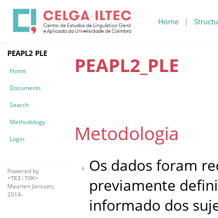
Home
|
Structu
PEAPL2 PLE
PEAPL2_
PLE
Home
Documents
Search
Methodology
Metodologia
Login
Os dados foram re
Powered by
previamente defini
<TEI:TOK>
Maarten Janssen,
2014-
informado dos suje