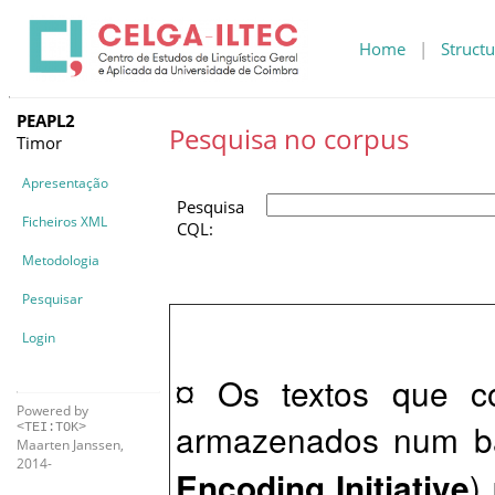
Home
|
Structu
PEAPL2
Pesquisa no corpus
Timor
Apresentação
Pesquisa
Ficheiros XML
CQL:
Metodologia
Pesquisar
Login
¤ Os textos que c
Powered by
armazenados num b
<TEI:TOK>
Maarten Janssen,
2014-
Encoding Initiative
)