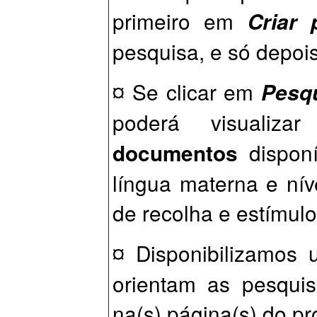
primeiro em
Criar 
pesquisa, e só depo
¤ Se clicar em
Pesq
poderá visuali
documentos
disponí
língua materna e nív
de recolha e estímulo
¤ Disponibilizamos
orientam as pesqui
na(s) página(s) do pr