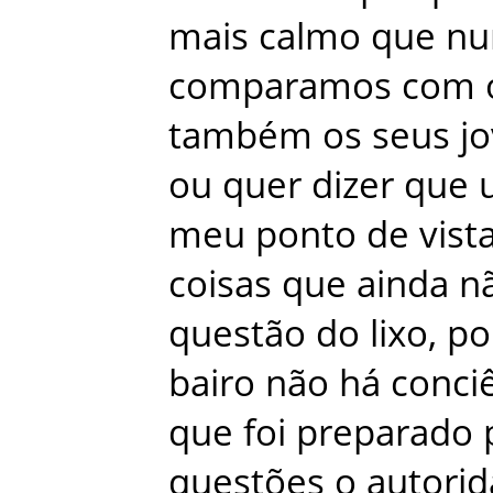
mais
calmo
que
nu
comparamos
com
também
os
seus
j
ou
quer
dizer
que
meu
ponto
de
vist
coisas
que
ainda
n
questão
do
lixo
,
po
bairo
não
há
conci
que
foi
preparado
questões
o
autori