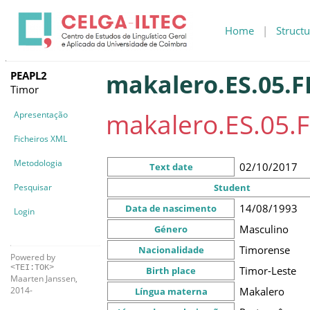
Home
|
Structu
PEAPL2
makalero.ES.05.F
Timor
makalero.ES.05.F
Apresentação
Ficheiros XML
Metodologia
02/10/2017
Text date
Pesquisar
Student
14/08/1993
Data de nascimento
Login
Masculino
Género
Timorense
Nacionalidade
Powered by
<TEI:TOK>
Timor-Leste
Birth place
Maarten Janssen,
Makalero
2014-
Língua materna