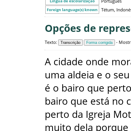
Português
Língua de escolarização
Tétum, Indonés
Foreign language(s) known
Opções de repre
Texto
:
-
Mostr
Transcrição
Forma corrigida
A
cidade
onde
mor
uma
aldeia
e
o
seu
é
o
bairo
que
pert
bairo
que
está
no
perto
da
Igreja Mot
muito
dela
porque