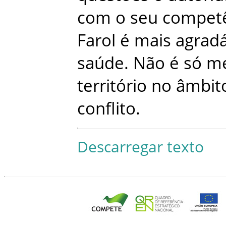
com
o
seu
compet
Farol
é
mais
agradá
saúde
.
Não
é
só
me
território
no
âmbit
conflito
.
Descarregar texto