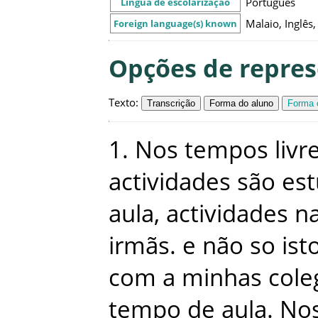
Português
Língua de escolarização
Malaio, Inglês
Foreign language(s) known
Opções de repre
Texto
:
Transcrição
Forma do aluno
Forma c
1
.
Nos
tempos
livr
actividades
são
est
aula
,
actividades
n
irmãs
.
e
não
so
ist
com
a
minhas
cole
tempo
de
aula
.
No