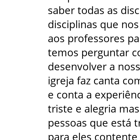
saber
todas
as
disc
disciplinas
que
nos
aos
professores
pa
temos
perguntar
c
desenvolver
a
nos
igreja
faz
canta
co
e
conta
a
experiênc
triste
e
alegria
mas
pessoas
que
está
t
para
eles
contente