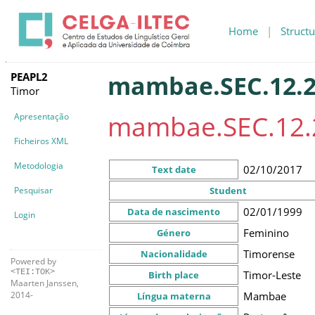
Home
|
Structu
PEAPL2
mambae.SEC.12.2
Timor
mambae.SEC.12.
Apresentação
Ficheiros XML
Metodologia
02/10/2017
Text date
Pesquisar
Student
02/01/1999
Data de nascimento
Login
Feminino
Género
Timorense
Nacionalidade
Powered by
<TEI:TOK>
Timor-Leste
Birth place
Maarten Janssen,
Mambae
2014-
Língua materna