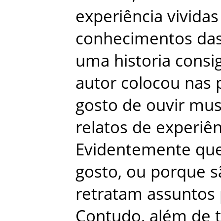
experiência
vividas
conhecimentos
da
uma
historia
consi
autor
colocou
nas
gosto
de
ouvir
mus
relatos
de
experiên
Evidentemente
qu
gosto
,
ou
porque
s
retratam
assuntos
Contudo
,
além
de