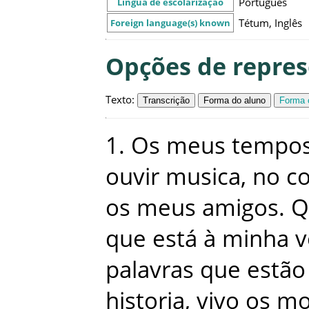
Português
Língua de escolarização
Tétum, Inglês
Foreign language(s) known
Opções de repre
Texto
:
Transcrição
Forma do aluno
Forma c
1
.
Os
meus
tempo
ouvir
musica
,
no
c
os
meus
amigos
.
Q
que
está
à
minha
v
palavras
que
estão
historia
,
vivo
os
mo