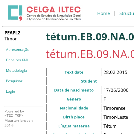
Home
|
Structu
PEAPL2
tétum.EB.09.NA.0
Timor
tétum.EB.09.NA.
Apresentação
Ficheiros XML
Metodologia
28.02.2015
Text date
Pesquisar
Student
17/06/2000
Data de nascimento
Login
F
Género
Timorense
Nacionalidade
Powered by
<TEI:TOK>
Timor-Leste
Birth place
Maarten Janssen,
Tétum
2014-
Língua materna