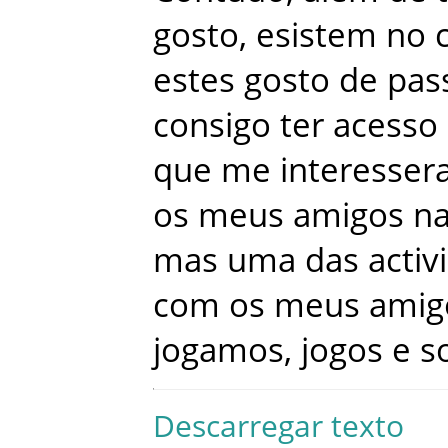
gosto
,
esistem
no
estes
gosto
de
pas
consigo
ter
acesso
que
me
interesse
os
meus
amigos
n
mas
uma
das
activ
com
os
meus
amig
jogamos
,
jogos
e
s
Descarregar texto