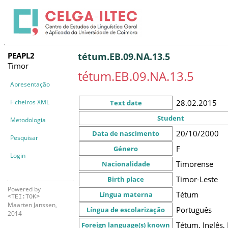
PEAPL2
tétum.EB.09.NA.13.5
Timor
tétum.EB.09.NA.13.5
Apresentação
Ficheiros XML
28.02.2015
Text date
Student
Metodologia
20/10/2000
Data de nascimento
Pesquisar
F
Género
Login
Timorense
Nacionalidade
Timor-Leste
Birth place
Powered by
Tétum
Língua materna
<TEI:TOK>
Maarten Janssen,
Português
Língua de escolarização
2014-
Tétum, Inglês,
Foreign language(s) known