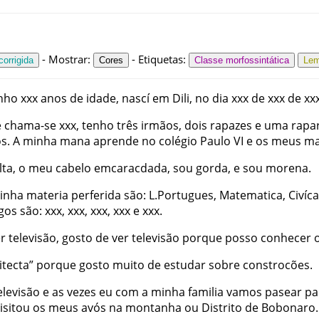
-
Mostrar
:
-
Etiquetas
:
orrigida
Cores
Classe morfossintática
Le
nho
xxx
anos
de
idade
,
nascí
em
Dili
,
no
dia
xxx
de
xxx
de
xx
e
chama-se
xxx
,
tenho
três
irmãos
,
dois
rapazes
e
uma
rapa
os
.
A
minha
mana
aprende
no
colégio
Paulo
VI
e
os
meus
ma
lta
,
o
meu
cabelo
emcaracdada
,
sou
gorda
,
e
sou
morena
.
inha
materia
perferida
são
:
L.Portugues
,
Matematica
,
Civíca
gos
são
:
xxx
,
xxx
,
xxx
,
xxx
e
xxx
.
r
televisão
,
gosto
de
ver
televisão
porque
posso
conhecer
itecta
”
porque
gosto
muito
de
estudar
sobre
constrocões
.
elevisão
e
as
vezes
eu
com
a
minha
familia
vamos
pasear
pa
isitou
os
meus
avós
na
montanha
ou
Distrito
de
Bobonaro
.