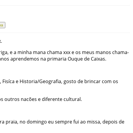
ma
x
.
riga
,
e
a
minha
mana
chama
xxx
e
os
meus
manos
chama-
nos
aprendemos
na
primaria
Ouque
de
Caixas
.
,
Fisíca
e
Historia/Geografia
,
gosto
de
brincar
com
os
os
outros
nacões
e
diferente
cultural
.
ra
praia
,
no
domingo
eu
sempre
fui
ao
missa
,
depois
de