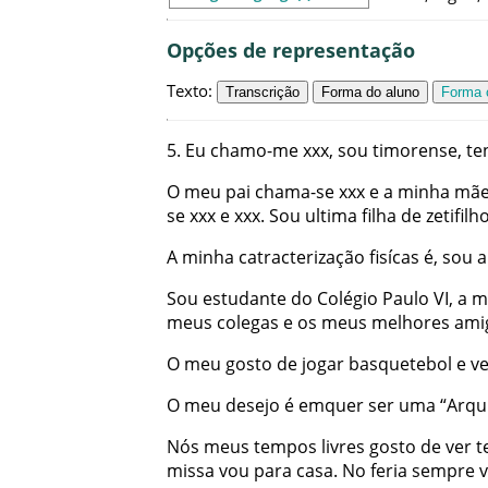
Opções de representação
Texto
:
Transcrição
Forma do aluno
Forma c
5
.
Eu
chamo-me
xxx
,
sou
timorense
,
te
O
meu
pai
chama-se
xxx
e
a
minha
mã
se
xxx
e
xxx
.
Sou
ultima
filha
de
zetifilh
A
minha
catracterização
fisícas
é
,
sou
a
Sou
estudante
do
Colégio
Paulo
VI
,
a
m
meus
colegas
e
os
meus
melhores
ami
O
meu
gosto
de
jogar
basquetebol
e
ve
O
meu
desejo
é
emquer
ser
uma
“
Arqu
Nós
meus
tempos
livres
gosto
de
ver
t
missa
vou
para
casa
.
No
feria
sempre
v