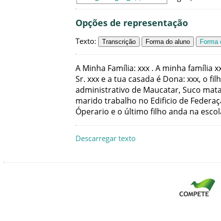
Opções de representação
Texto
:
Transcrição
Forma do aluno
Forma c
A
Minha
Família
:
xxx
.
A
minha
família
x
Sr
.
xxx
e
a
tua
casada
é
Dona
:
xxx
,
o
fil
administrativo
de
Maucatar
,
Suco mata
marido
trabalho
no
Edificio
de
Federaç
Óperario
e
o
último
filho
anda
na
escol
Descarregar texto