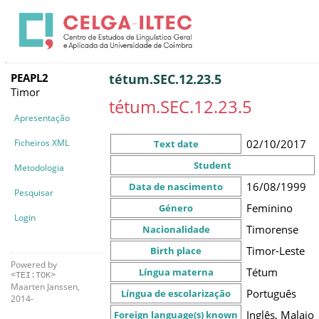
PEAPL2
tétum.SEC.12.23.5
Timor
tétum.SEC.12.23.5
Apresentação
Ficheiros XML
02/10/2017
Text date
Student
Metodologia
16/08/1999
Data de nascimento
Pesquisar
Feminino
Género
Login
Timorense
Nacionalidade
Timor-Leste
Birth place
Powered by
Tétum
Língua materna
<TEI:TOK>
Maarten Janssen,
Português
Língua de escolarização
2014-
Inglês, Malaio
Foreign language(s) known