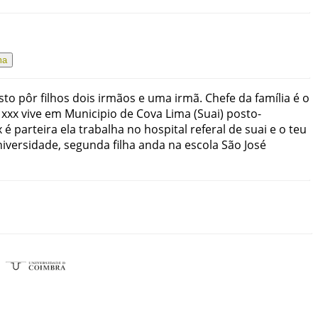
ma
sto
pôr
filhos
dois
irmãos
e
uma
irmã
.
Chefe
da
família
é
o
xxx
vive
em
Municipio
de
Cova Lima
(
Suai
)
posto-
x
é
parteira
ela
trabalha
no
hospital
referal
de
suai
e
o
teu
iversidade
,
segunda
filha
anda
na
escola
São José