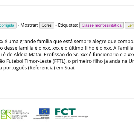
-
Mostrar
:
-
Etiquetas
:
orrigida
Cores
Classe morfossintática
Le
xx
é
uma
grande
família
que
está
sempre
alegre
que
compo
ho
desse
família
é
o
xxx
,
xxx
e
o
último
filho
é
o
xxx
.
A
Familia
i
é
de
Aldeia
Matai
.
Profissão
do
Sr
.
xxx
é
funcionario
e
a
xx
ão Futebol Timor-Leste
(
FFTL
)
,
o
primeiro
filho
ja
anda
na
Un
a
português
(
Referencia
)
em
Suai
.