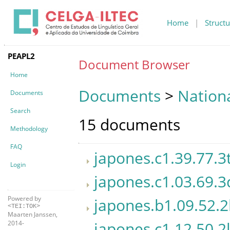
Home
|
Structu
PEAPL2
Document Browser
Home
Documents
>
Nationa
Documents
Search
15 documents
Methodology
FAQ
japones.c1.39.77.3
Login
japones.c1.03.69.3
Powered by
japones.b1.09.52.2
<TEI:TOK>
Maarten Janssen,
japones.c1.12.50.2
2014-