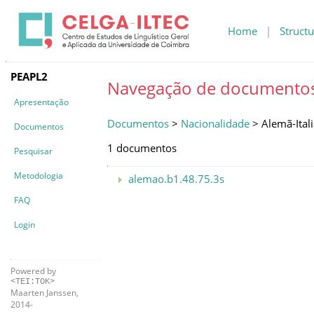
Home
|
Structu
PEAPL2
Navegação de documento
Apresentação
Documentos
>
Nacionalidade
> Alemã-Ital
Documentos
1 documentos
Pesquisar
Metodologia
alemao.b1.48.75.3s
FAQ
Login
Powered by
<TEI:TOK>
Maarten Janssen,
2014-