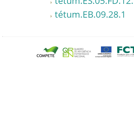
tétum.ES.05.FD.12
tétum.EB.09.28.1