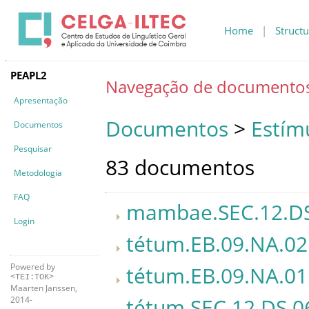
Home
|
Structu
PEAPL2
Navegação de documento
Apresentação
Documentos
>
Estím
Documentos
Pesquisar
83 documentos
Metodologia
FAQ
mambae.SEC.12.DS
Login
tétum.EB.09.NA.02
Powered by
tétum.EB.09.NA.01
<TEI:TOK>
Maarten Janssen,
tétum.SEC.12.DS.0
2014-