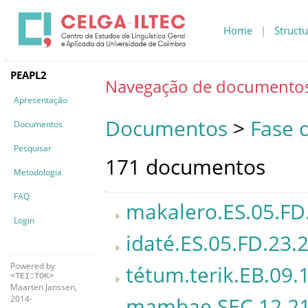
Home
|
Structu
PEAPL2
Navegação de documento
Apresentação
Documentos
>
Fase 
Documentos
Pesquisar
171 documentos
Metodologia
FAQ
makalero.ES.05.FD
Login
idaté.ES.05.FD.23.
Powered by
tétum.terik.EB.09.
<TEI:TOK>
Maarten Janssen,
mambae.SEC.12.21
2014-