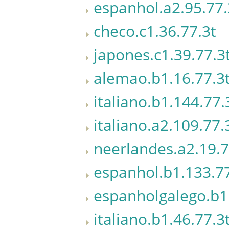
espanhol.a2.95.77.
checo.c1.36.77.3t
japones.c1.39.77.3
alemao.b1.16.77.3
italiano.b1.144.77.
italiano.a2.109.77.
neerlandes.a2.19.7
espanhol.b1.133.77
espanholgalego.b1
italiano.b1.46.77.3