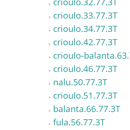
crioulo.32.77.3T
crioulo.33.77.3T
crioulo.34.77.3T
crioulo.42.77.3T
crioulo-balanta.63
crioulo.46.77.3T
nalu.50.77.3T
crioulo.51.77.3T
balanta.66.77.3T
fula.56.77.3T