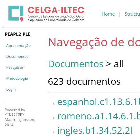
Home
|
Structu
PEAPL2 PLE
Navegação de d
Apresentação
Documentos
Documentos
> all
Pesquisar
623 documentos
Metodologia
Login
espanhol.c1.13.6.1
Powered by
romeno.a1.14.6.1.
<TEI:TOK>
Maarten Janssen,
2014-
ingles.b1.34.52.2l