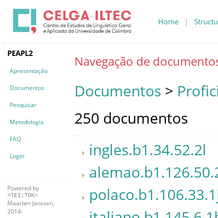
Home
|
Structu
PEAPL2
Navegação de documento
Apresentação
Documentos
>
Profic
Documentos
Pesquisar
250 documentos
Metodologia
FAQ
ingles.b1.34.52.2l
Login
alemao.b1.126.50.
Powered by
polaco.b1.106.33.1
<TEI:TOK>
Maarten Janssen,
italiano.b1.145.6.1
2014-