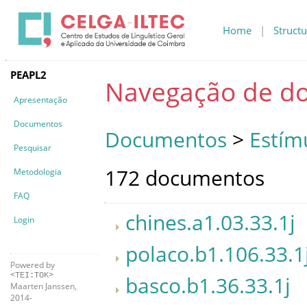
Home
|
Structu
PEAPL2
Navegação de d
Apresentação
Documentos
Documentos
>
Estím
Pesquisar
172 documentos
Metodologia
FAQ
chines.a1.03.33.1j
Login
polaco.b1.106.33.1
Powered by
<TEI:TOK>
basco.b1.36.33.1j
Maarten Janssen,
2014-